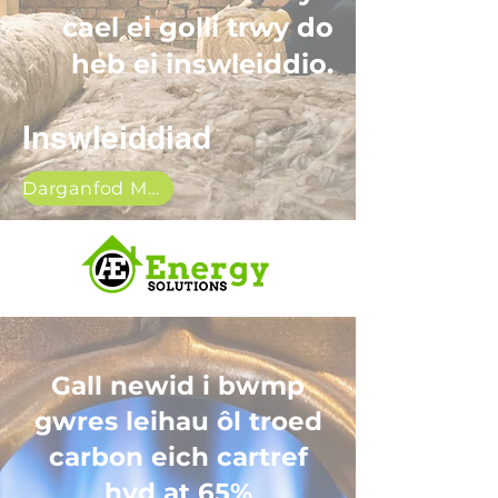
cael ei golli trwy do
heb ei inswleiddio.
Inswleiddiad
Darganfod Mwy
Gall newid i bwmp
gwres leihau ôl troed
carbon eich cartref
hyd at 65%