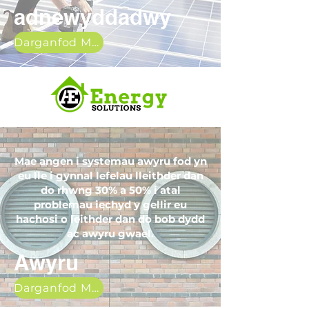
adnewyddadwy
Darganfod Mwy
Mae angen i systemau awyru fod yn
eu lle i gynnal lefelau lleithder dan
do rhwng 30% a 50% i atal
problemau iechyd y gellir eu
hachosi o leithder dan do bob dydd
ac awyru gwael.
Awyru
Darganfod Mwy