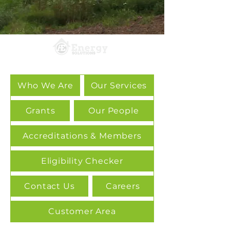
Who We Are
Our Services
Grants
Our People
Accreditations & Members
Eligibility Checker
Contact Us
Careers
Customer Area