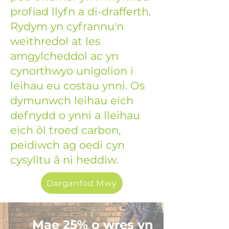
profiad llyfn a di-drafferth.
Rydym yn cyfrannu'n
weithredol at les
amgylcheddol ac yn
cynorthwyo unigolion i
leihau eu costau ynni. Os
dymunwch leihau eich
defnydd o ynni a lleihau
eich ôl troed carbon,
peidiwch ag oedi cyn
cysylltu â ni heddiw.
Darganfod Mwy
Mae 25% o wres yn