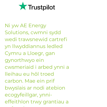
Ni yw AE Energy
Solutions, cwmni sydd
wedi trawsnewid cartrefi
yn llwyddiannus ledled
Cymru a Lloegr, gan
gynorthwyo ein
cwsmeriaid i arbed ynni a
lleihau eu hôl troed
carbon. Mae ein prif
bwyslais ar nodi atebion
ecogyfeillgar, ynni-
effeithlon trwy grantiau a