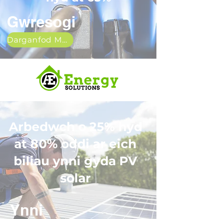
Gwresogi
Darganfod Mwy
Arbedwch o 25% hyd
at 80% oddi ar eich
biliau ynni gyda PV
solar
Ynni