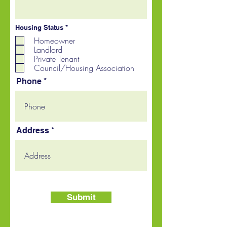
R
Housing Status
*
e
Homeowner
q
u
Landlord
i
Private Tenant
r
Council/Housing Association
e
d
Phone
Address
Submit