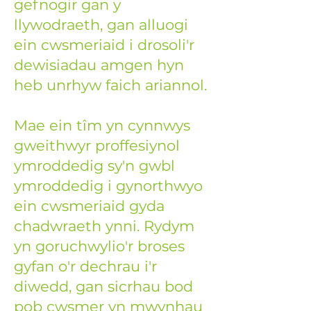
gefnogir gan y
llywodraeth, gan alluogi
ein cwsmeriaid i drosoli'r
dewisiadau amgen hyn
heb unrhyw faich ariannol.
Mae ein tîm yn cynnwys
gweithwyr proffesiynol
ymroddedig sy'n gwbl
ymroddedig i gynorthwyo
ein cwsmeriaid gyda
chadwraeth ynni. Rydym
yn goruchwylio'r broses
gyfan o'r dechrau i'r
diwedd, gan sicrhau bod
pob cwsmer yn mwynhau