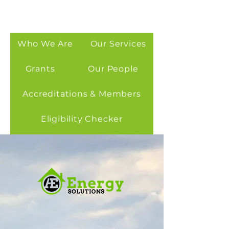
Who We Are
Our Services
Grants
Our People
Accreditations & Members
Eligibility Checker
Contact Us
Careers
Customer Area